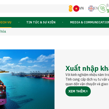
B
VN
EN
1
DỊCH VỤ
TIN TỨC & SỰ KIỆN
MEDIA & COMMUNICATIO
 hóa
Xuất nhập kh
Với kinh nghiệm nhiều năm tr
Tĩnh cung cấp dịch vụ tư vấn v
quan đến vận chuyển và giao 
XEM THÊM