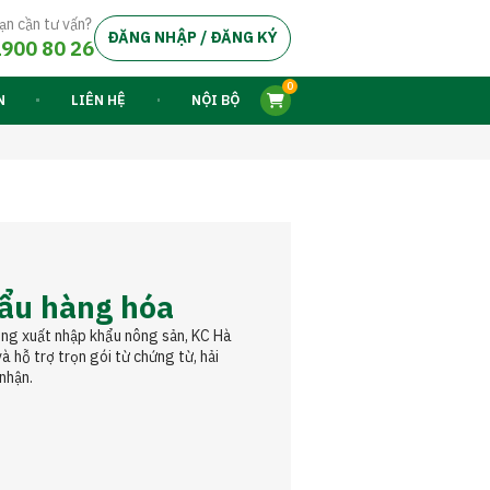
ạn cần tư vấn?
ĐĂNG NHẬP / ĐĂNG KÝ
900 80 26
0
N
LIÊN HỆ
NỘI BỘ
ẩu hàng hóa
ong xuất nhập khẩu nông sản, KC Hà
à hỗ trợ trọn gói từ chứng từ, hải
nhận.