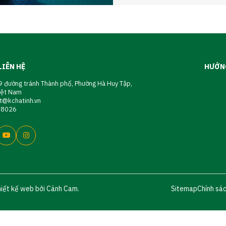
LIÊN HỆ
HƯỚN
 đường tránh Thành phố, Phường Hà Huy Tập,
Việt Nam
t@kchatinh.vn
08026
hiết kế web bởi Cánh Cam.
Sitemap
Chính sá