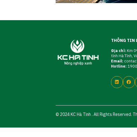
THÔNG TIN 
Địa chỉ:
Km 09
tỉnh Hà Tĩnh, 
Email:
contac
Hotline:
190
© 2024 KC Hà Tĩnh . All Rights Reserved. T