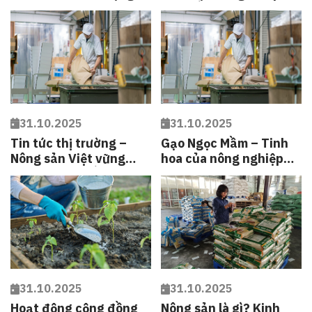
sức đến trường” cùng
Câu lạc bộ Nghĩa tình
Quảng Trị
31.10.2025
31.10.2025
Tin tức thị trường –
Gạo Ngọc Mầm – Tinh
Nông sản Việt vững
hoa của nông nghiệp
vàng trước biến động
sinh thái 4.0
toàn cầu
31.10.2025
31.10.2025
Hoạt động cộng đồng
Nông sản là gì? Kinh