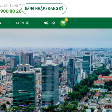
ạn cần tư vấn?
ĐĂNG NHẬP / ĐĂNG KÝ
900 80 26
0
N
LIÊN HỆ
NỘI BỘ