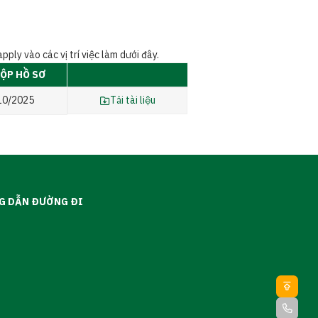
ply vào các vị trí việc làm dưới đây.
ỘP HỒ SƠ
10/2025
Tải tài liệu
G DẪN ĐƯỜNG ĐI