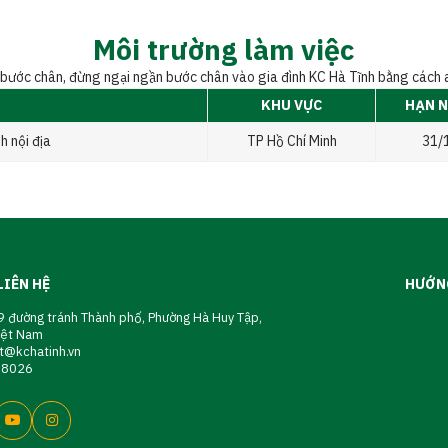
Môi trường làm việc
bước chân, đừng ngại ngần bước chân vào gia đình KC Hà Tĩnh bằng cách ap
KHU VỰC
HẠN N
h nội địa
TP Hồ Chí Minh
31/
LIÊN HỆ
HƯỚN
 đường tránh Thành phố, Phường Hà Huy Tập,
Việt Nam
t@kchatinh.vn
08026