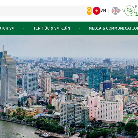
B
VN
EN
1
DỊCH VỤ
TIN TỨC & SỰ KIỆN
MEDIA & COMMUNICATIO