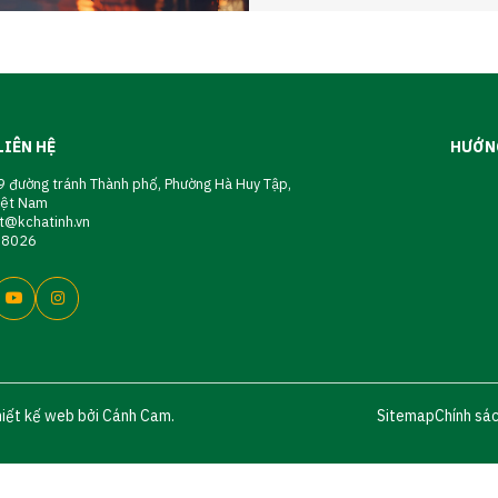
LIÊN HỆ
HƯỚN
 đường tránh Thành phố, Phường Hà Huy Tập,
Việt Nam
t@kchatinh.vn
08026
hiết kế web bởi Cánh Cam.
Sitemap
Chính sá