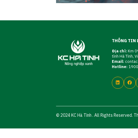
THÔNG TIN 
Địa chỉ:
Km 09
tỉnh Hà Tĩnh, 
Email:
contac
Hotline:
190
© 2024 KC Hà Tĩnh . All Rights Reserved. T