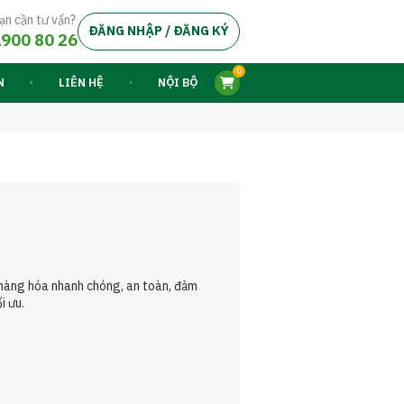
ạn cần tư vấn?
ĐĂNG NHẬP / ĐĂNG KÝ
900 80 26
0
N
LIÊN HỆ
NỘI BỘ
 hàng hóa nhanh chóng, an toàn, đảm
i ưu.