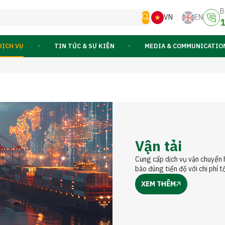
B
VN
EN
1
DỊCH VỤ
TIN TỨC & SỰ KIỆN
MEDIA & COMMUNICATIO
Vận tải
Cung cấp dịch vụ vận chuyển
bảo đúng tiến độ với chi phí tố
XEM THÊM